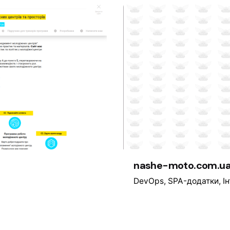
nashe-moto.com.u
DevOps
SPA-додатки
І