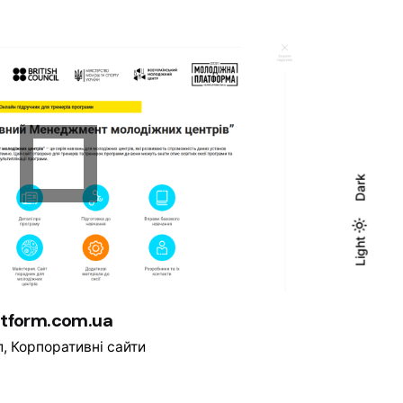
Dark
Light
Light
Dark
atform.com.ua
л
Корпоративні сайти