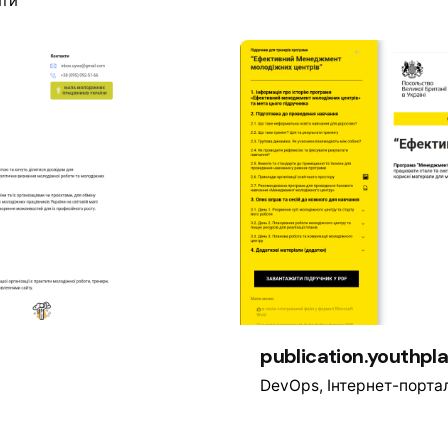
йти
publication.youthpl
DevOps
Інтернет-порта