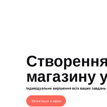
Створення
магазину 
Індивідуальне вирішення всіх ваших завдань
Зв'яжіться з нами